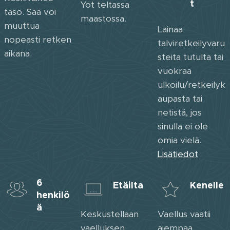
t
Yöt teltassa
taso. Sää voi
maastossa.
muuttua
Lainaa
nopeasti retken
talviretkeilyvaru
aikana.
steita tutulta tai
vuokraa
ulkoilu/retkeilyk
aupasta tai
netistä, jos
sinulla ei ole
omia vielä.
Lisätiedot
6
Etäilta
Kenelle
henkilö
ä
Keskustellaan
Vaellus vaatii
vaelluksen
aiempaa