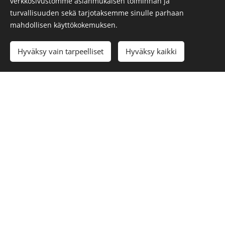
verkkosivustomme asianmukaisen toiminnan ja
talviretkeilykurs
turvallisuuden sekä tarjotaksemme sinulle parhaan
sille ja tutustua
mahdollisen käyttökokemuksen.
kurssin
lisätietoihin
.
Hyväksy vain tarpeelliset
Hyväksy kaikki
Vaelluksen osallistuminen vaatii vähän aiempaa
talviretkeilykokemusta ja hiihdon perustaitoa, mutta ei
omia retkeilyvarusteita. Retkeilyvarusteiden
lisätiedot
. Hiihdetään tunturisuksilla tai metsäsuksilla
ahkion kanssa. Hiihtomatkat vaihtelevat noin 5-10 km
sääolosuhteista riippuen, ja säännöllisin väliajoin
pidämme taukoja. Alueella säänvaihtelu on
arvaamatonta ja leiriytymään voi joutua milloin tahansa.
Hiihdämme yhteensä noin 40-50 km pituisen reitin,
joka voi vielä muuttua reitin tilanteen mukaan. Voit
tutustua talviretkeilyn
varustelistaa
.