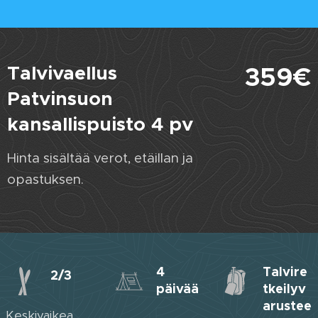
Talvivaellus
359€
Patvinsuon
kansallispuisto 4 pv
Hinta sisältää verot, etäillan ja
opastuksen.
4
Talvire
2/3
päivää
tkeilyv
arustee
Keskivaikea