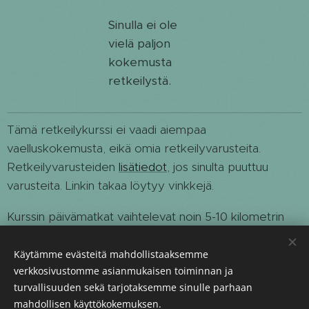
Sinulla ei ole
vielä paljon
kokemusta
retkeilystä.
Tämä retkeilykurssi ei vaadi aiempaa
vaelluskokemusta, eikä omia retkeilyvarusteita.
Retkeilyvarusteiden
lisätiedot
, jos sinulta puuttuu
varusteita. Linkin takaa löytyy vinkkejä.
Kurssin päivämatkat vaihtelevat noin 5-10 kilometrin
välillä, ja säännöllisin väliajoin pidämme taukoja.
Vaellamme yhteensä noin 25 kilometrin pituisen reitin.
Käytämme evästeitä mahdollistaaksemme
verkkosivustomme asianmukaisen toiminnan ja
Maastossa on paikoin vaativia kohtia, joten osallistujilta
turvallisuuden sekä tarjotaksemme sinulle parhaan
vaaditaan normaalia kuntoa ja liikkumiskykyä.
mahdollisen käyttökokemuksen.