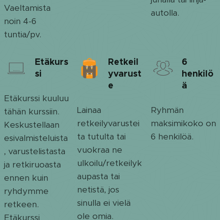
Vaeltamista
autolla.
noin 4-6
tuntia/pv.
Etäkurs
Retkeil
6
si
yvarust
henkilö
e
ä
Etäkurssi kuuluu
Lainaa
Ryhmän
tähän kurssiin.
retkeilyvarustei
maksimikoko on
Keskustellaan
ta tutulta tai
6 henkilöä.
esivalmisteluista
vuokraa ne
, varustelistasta
ulkoilu/retkeilyk
ja retkiruoasta
aupasta tai
ennen kuin
netistä, jos
ryhdymme
sinulla ei vielä
retkeen.
ole omia.
Etäkurssi