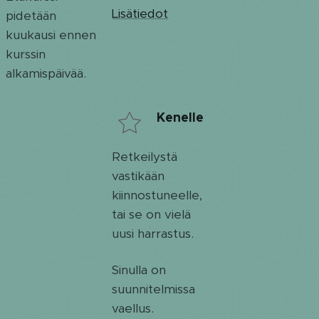
Lisätiedot
pidetään
kuukausi ennen
kurssin
alkamispäivää.
Kenelle
Retkeilystä
vastikään
kiinnostuneelle,
tai se on vielä
uusi harrastus.
Sinulla on
suunnitelmissa
vaellus.