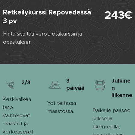
Retkeilykurssi
Repovedessä
243€
3 pv
Hinta sisältää verot, etäkurssin ja
opastuksen
3
Julkine
2/3
päivää
n
liikenne
Keskivaikea
Yöt teltassa
taso.
Paikalle pääsee
maastossa.
Vaihtelevat
julkisella
maastot ja
liikenteellä,
korkeuserot.
junalla tai linja-